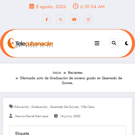
Saltar
8 agosto, 2026
6:39:06 AM
al
contenido
Inicio
Recientes
Efectuado acto de Graduación de noveno grado en Quemado de
Guines.
,
,
,
Educación
Graduación
Quemado De Guines
Villa Clara
Marcia Daniel Manrique
14 Junio, 2026
Etiqueta