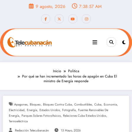
Saltar
9 agosto, 2026
7:38:59 AM
al
contenido
Inicio
Politica
Por qué se han incrementado las horas de apagón en Cuba El
ministro de Energía responde
,
,
,
,
,
,
Apagones
Bloqueo
Bloqueo Contra Cuba
Combustibles
Cuba
Economia
,
,
,
,
Electricidad
Energía
Estados Unidos
Fotografía
Fuentes Renovables De
,
,
,
Energía
Parques Solares Fotovoltaicos
Relaciones Cuba Estados Unidos
Termoeléctrica
Redacción Telecubanacán
13 Mayo, 2026