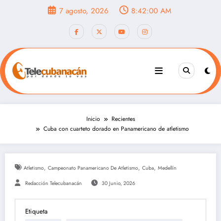
Saltar
7 agosto, 2026
8:42:02 AM
al
contenido
Inicio
Recientes
Cuba con cuarteto dorado en Panamericano de atletismo
,
,
,
Atletismo
Campeonato Panamericano De Atletismo
Cuba
Medellín
Redacción Telecubanacán
30 Junio, 2026
Etiqueta