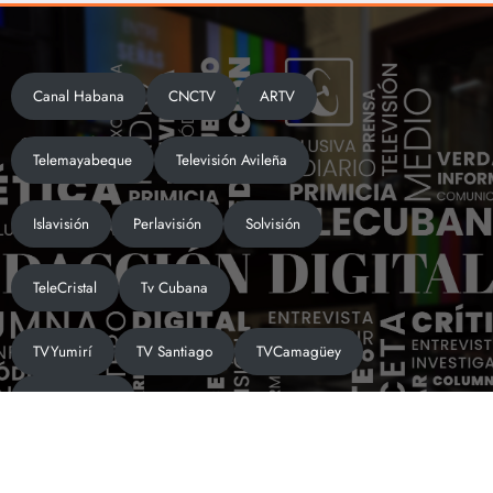
Canal Habana
CNCTV
ARTV
Telemayabeque
Televisión Avileña
Islavisión
Perlavisión
Solvisión
TeleCristal
Tv Cubana
TVYumirí
TV Santiago
TVCamagüey
VisiónTunera