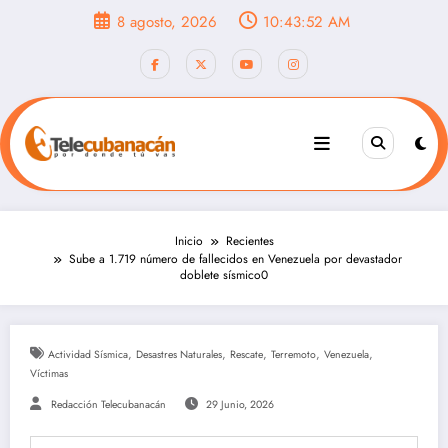
Saltar
8 agosto, 2026
10:43:54 AM
al
contenido
Inicio
Recientes
Sube a 1.719 número de fallecidos en Venezuela por devastador
doblete sísmico0
,
,
,
,
,
Actividad Sísmica
Desastres Naturales
Rescate
Terremoto
Venezuela
Víctimas
Redacción Telecubanacán
29 Junio, 2026