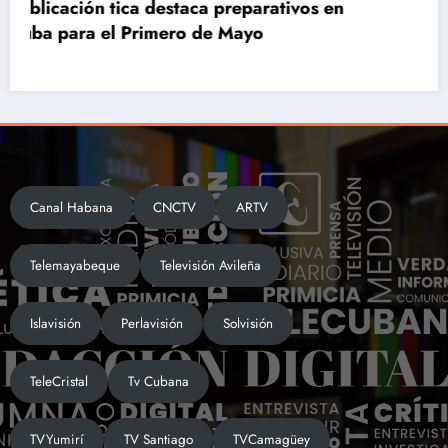
Primero de Mayo en Villa Clara: La Patria se
defiende
Canal Habana
CNCTV
ARTV
Telemayabeque
Televisión Avileña
Islavisión
Perlavisión
Solvisión
TeleCristal
Tv Cubana
TVYumirí
TV Santiago
TVCamagüey