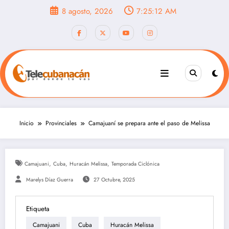
Saltar
8 agosto, 2026
7:25:14 AM
al
contenido
Inicio
Provinciales
Camajuaní se prepara ante el paso de Melissa
,
,
,
Camajuani
Cuba
Huracán Melissa
Temporada Ciclónica
Marelys Díaz Guerra
27 Octubre, 2025
Etiqueta
Camajuani
Cuba
Huracán Melissa