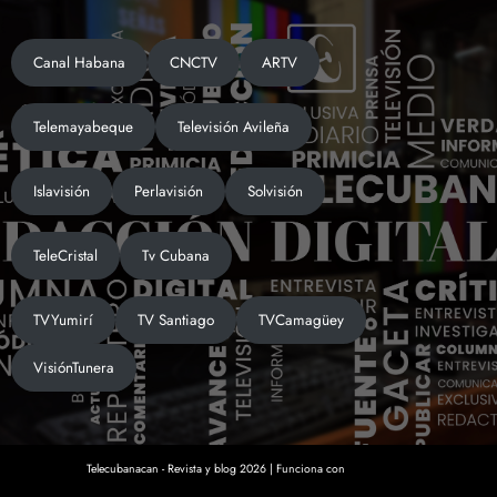
Canal Habana
CNCTV
ARTV
Telemayabeque
Televisión Avileña
Islavisión
Perlavisión
Solvisión
TeleCristal
Tv Cubana
TVYumirí
TV Santiago
TVCamagüey
VisiónTunera
Telecubanacan - Revista y blog
2026 | Funciona con
SpiceThemes