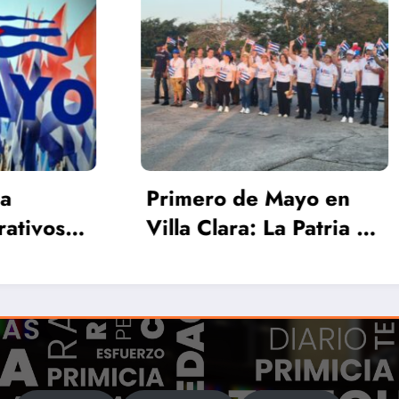
Cuba
Por la unidad y l
historia que nos
desfilaron los
ro de Mayo en
Quemadenses
Clara: La Patria se
nde