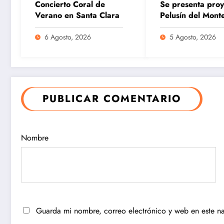
Concierto Coral de
Se presenta proy
Verano en Santa Clara
Pelusín del Mont
Artes Escénicas.
6 Agosto, 2026
5 Agosto, 2026
Publican
Ocurre
PUBLICAR COMENTARIO
nuevas
derrumbe
normas para
en el
Nombre
el
municipi
reordenamie
de
nto del
Remedios
comercio
Guarda mi nombre, correo electrónico y web en este n