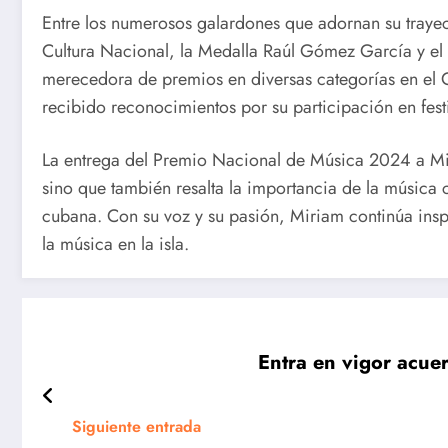
Entre los numerosos galardones que adornan su trayect
Cultura Nacional, la Medalla Raúl Gómez García y e
merecedora de premios en diversas categorías en e
recibido reconocimientos por su participación en fest
La entrega del Premio Nacional de Música 2024 a Mir
Cuba en los
Cuba en
sino que también resalta la importancia de la música 
cubana. Con su voz y su pasión, Miriam continúa insp
Centroameri
Santo
la música en la isla.
canos en la
Domingo
jornada de
2026:
este martes
Séptima
Entra en vigor acuer
jornada d
Siguiente entrada
los Juego