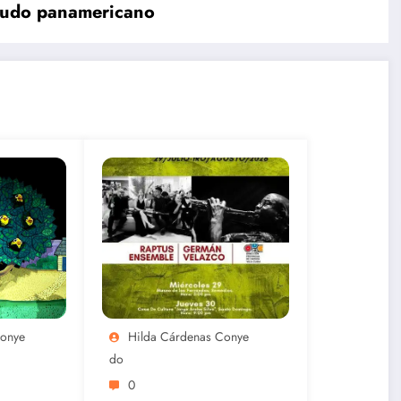
 judo panamericano
eri
Centroameri
canos
Cuba cierra
Cuba
n
con un oro y
noquea en
dos plata el
el sóftbol
 de
remo de
femenino de
Santo
Santo
Domingo
Domingo
2026
Conye
Hilda Cárdenas Conye
Do
0