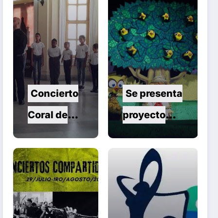
Concierto
Se presenta
Coral de
proyecto
Verano en
Pelusín del
Santa Clara
Monte de
Artes
Escénicas.