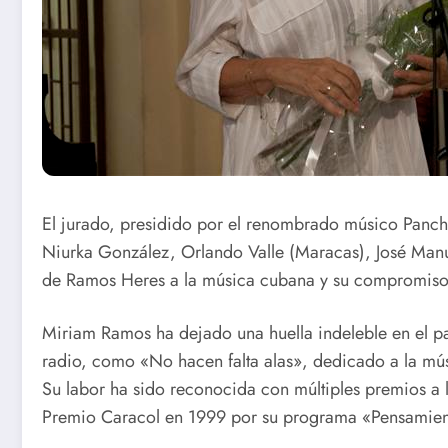
Raptus Saxo
Cierre
Germán en
Taller de
Conciertos
Danza en
El jurado, presidido por el renombrado músico Panc
Niurka González, Orlando Valle (Maracas), José Manu
Compartidos
Santa Cla
de Ramos Heres a la música cubana y su compromiso c
Miriam Ramos ha dejado una huella indeleble en el 
radio, como «No hacen falta alas», dedicado a la músic
Su labor ha sido reconocida con múltiples premios a l
Premio Caracol en 1999 por su programa «Pensamien