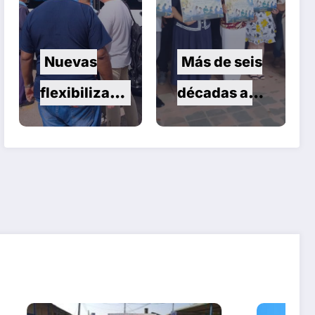
Nuevas
Más de seis
flexibilizacio
décadas al
nes para la
servicio de
transmisión,
la salud
importación
infantil
y
comercializa
ción de
vehículos en