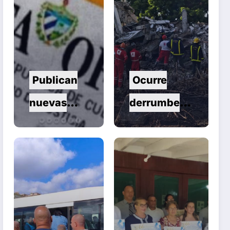
Publican
Ocurre
nuevas
derrumbe
normas para
en el
el
municipio
reordenamie
de
nto del
Remedios
comercio