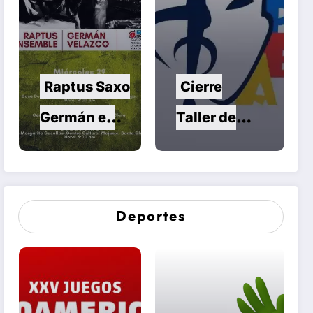
Raptus Saxo
Cierre
Germán en
Taller de
Conciertos
Danza en
Compartidos
Santa Clara
Deportes