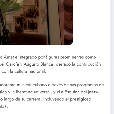
Raptus Saxo
Cierre
Germán en
Taller de
Conciertos
Danza en
ho Amat e integrado por figuras prominentes como
el García y Augusto Blanca, destacó la contribución
ra
Compartidos
Santa Clara
on la cultura nacional.
panorama musical cubano a través de sus programas de
a y la literatura universal, y «La Esquina del Jazz».
o largo de su carrera, incluyendo el prestigioso
to».