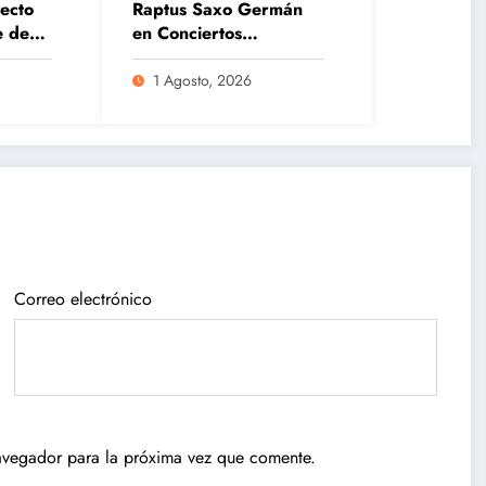
ecto
Raptus Saxo Germán
e de
en Conciertos
Compartidos
1 Agosto, 2026
Publican
Ocurre
nuevas
derrumbe
normas para
en el
Correo electrónico
o
el
municipio
reordenamie
de
nto del
Remedios
comercio
avegador para la próxima vez que comente.