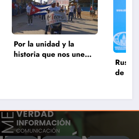
Cuba
a
 une
Rusia celebra decisión
de China de rechazar
las sanciones contra
Irán