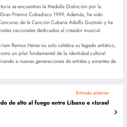
oria se encuentran la Medalla Distinción por la
l Gran Premio Cubadisco 1999. Además, ha sido
l Concurso de la Canción Cubana Adolfo Guzmán y ha
ivales nacionales dedicados al creador musical.
iam Ramos Heres no solo celebra su legado artístico,
Cuba en los
Cuba en
como un pilar fundamental de la identidad cultural
irando a nuevas generaciones de artistas y amantes de
Centroameri
Santo
canos en la
Domingo
jornada de
2026:
Entrada anterior
este martes
Séptima
do de alto al fuego entre Líbano e «Israel
e
jornada de
s
los Juegos