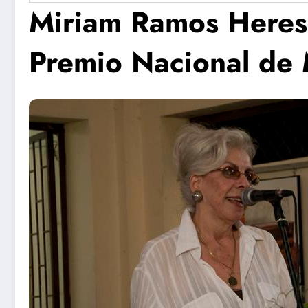
Miriam Ramos Heres,
Premio Nacional de
Concierto
Se prese
Coral de
proyecto
Verano en
Pelusín de
Santa Clara
Monte de
Artes
Escénicas