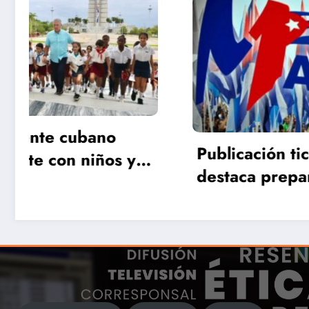
Cuba
Publicación tica
Prime
destaca preparativos
Villa 
en Cuba para el
defie
Primero de Mayo