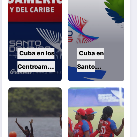
Cuba en los
Cuba en
Centroameri
Santo
canos en la
Domingo
jornada de
2026:
este martes
Séptima
jornada de
los Juegos