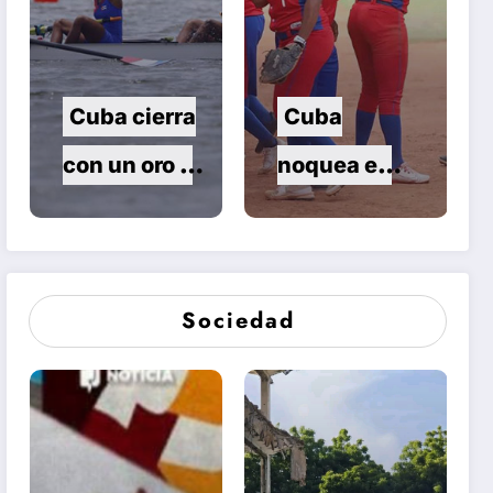
Centroameri
canos
Cuba cierra
Cuba
con un oro y
noquea en
dos plata el
el sóftbol
remo de
femenino de
Santo
Santo
Sociedad
Domingo
Domingo
2026