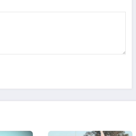
eis
Nuevas
Más de seis
l
flexibilizacio
décadas al
e
nes para la
servicio de
transmisión,
la salud
importación
infantil
y
comercializa
ción de
vehículos en