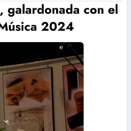
 galardonada con el
 Música 2024
nta
Concierto
Se presenta
Coral de
proyecto
l
Verano en
Pelusín del
Santa Clara
Monte de
Artes
.
Escénicas.