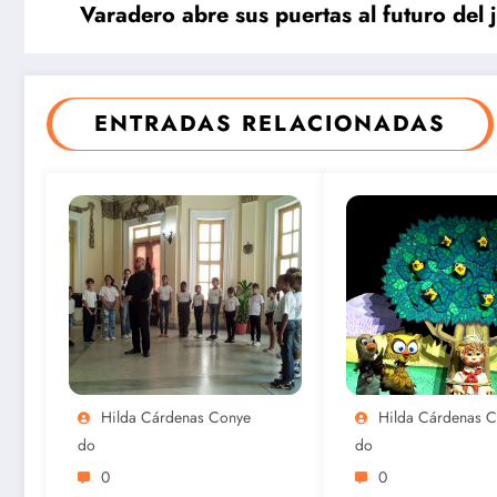
Varadero abre sus puertas al futuro del
Centroam
canos
Cuba cierra
Cuba
ENTRADAS RELACIONADAS
con un oro y
noquea e
dos plata el
el sóftbol
remo de
femenino
Santo
Santo
Domingo
Domingo
2026
Hilda Cárdenas Conye
Hilda Cárdenas 
Do
Do
0
0