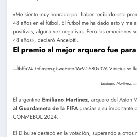
«Me siento muy honrado por haber recibido este premi
48 años en el fútbol. El fútbol me ha dado esto y me
positivas, alguna vez negativas. Pero las emociones s
48 años», declaró Ancelotti.
Publican
Ocurre
El premio al mejor arquero fue para
nuevas
derrumbe
normas para
en el
Emiliano Martínez, me
el
municipi
El argentino
Emiliano Martínez
, arquero del Aston V
reordenamie
de
al Guardameta de la FIFA
gracias a su importante 
nto del
Remedios
CONMEBOL 2024.
comercio
El Dibu se destacó en la votación, superando a otro