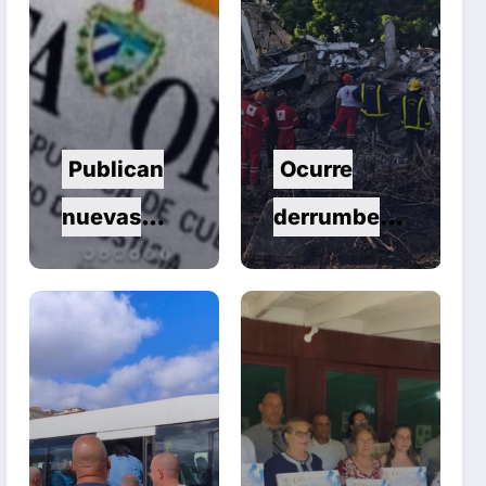
Publican
Ocurre
nuevas
derrumbe
normas para
en el
el
municipio
reordenamie
de
nto del
Remedios
comercio