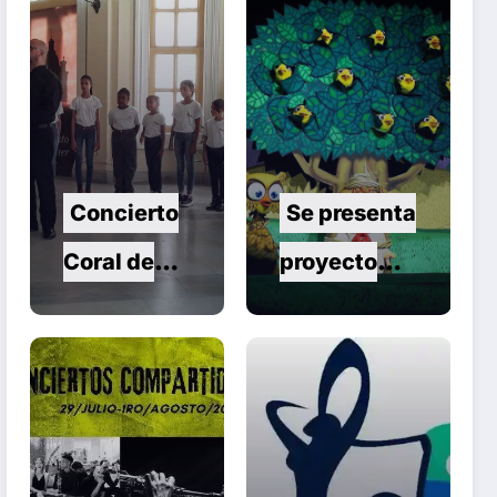
Concierto
Se presenta
Coral de
proyecto
Verano en
Pelusín del
Santa Clara
Monte de
Artes
Escénicas.