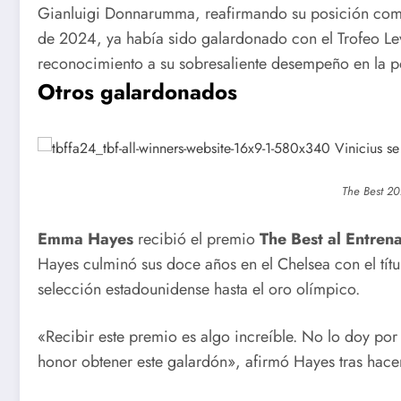
Gianluigi Donnarumma, reafirmando su posición com
de 2024, ya había sido galardonado con el Trofeo Le
reconocimiento a su sobresaliente desempeño en la po
Nuevas
Más de s
Otros galardonados
flexibilizacio
décadas a
nes para la
servicio d
The Best 20
transmisión,
la salud
importación
infantil
Emma Hayes
recibió el premio
The Best al Entren
Hayes culminó sus doce años en el Chelsea con el títu
y
selección estadounidense hasta el oro olímpico.
comercializa
«Recibir este premio es algo increíble. No lo doy por
ción de
honor obtener este galardón», afirmó Hayes tras hacer
vehículos en