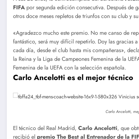
FIFA
por segunda edición consecutiva. Después de g
Centroam
otros doce meses repletos de triunfos con su club y su
canos
«Agradezco mucho este premio. No me canso de repeti
Cuba cierra
Cuba
fantástico, será muy difícil repetirlo. Doy las gracia
con un oro y
noquea e
cada día, desde el club hasta mis compañeras», decl
la Reina y la Liga de Campeones Femenina de la UEFA 
dos plata el
el sóftbol
Femenina de la UEFA con la selección española.
remo de
femenino
Carlo Ancelotti es el mejor técnico
Santo
Santo
Domingo
Domingo
Carlo Ancelotti, mej
2026
El técnico del Real Madrid,
Carlo Ancelotti
, que ob
recibió el
premio The Best al Entrenador de la FI