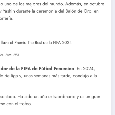
o uno de los mejores del mundo. Además, en octubre
v Yashin durante la ceremonia del Balón de Oro, en
rtería.
eis
Nuevas
Más de seis
l
flexibilizacio
décadas al
e
nes para la
servicio de
24. Foto: FIFA
transmisión,
la salud
importación
infantil
ador de la FIFA de Fútbol Femenino
. En 2024,
lo de liga y, unas semanas más tarde, condujo a la
y
comercializa
 sentado. Ha sido un año extraordinario y es un gran
ción de
se con el trofeo.
vehículos en