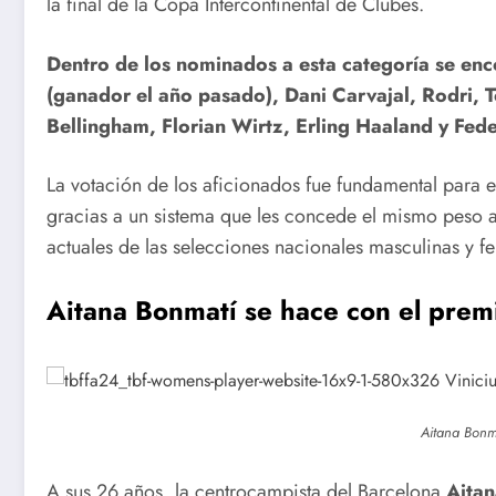
la final de la Copa Intercontinental de Clubes.
Dentro de los nominados a esta categoría se enc
(ganador el año pasado), Dani Carvajal, Rodri,
Bellingham, Florian Wirtz, Erling Haaland y Fed
La votación de los aficionados fue fundamental para el
Cuba en los
Cuba en
gracias a un sistema que les concede el mismo peso a 
Centroameri
Santo
actuales de las selecciones nacionales masculinas y f
canos en la
Domingo
Aitana Bonmatí se hace con el premi
jornada de
2026:
este martes
Séptima
Aitana Bonma
jornada d
los Juego
A sus 26 años, la centrocampista del Barcelona
Aita