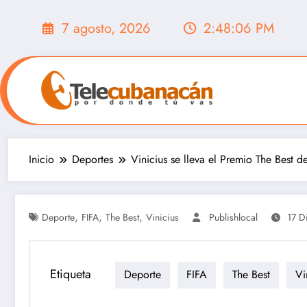
Saltar
al
7 agosto, 2026
2:48:08 PM
contenido
Inicio
Deportes
Vinicius se lleva el Premio The Best 
,
,
,
Deporte
FIFA
The Best
Vinicius
Publishlocal
17 D
Etiqueta
Deporte
FIFA
The Best
Vi