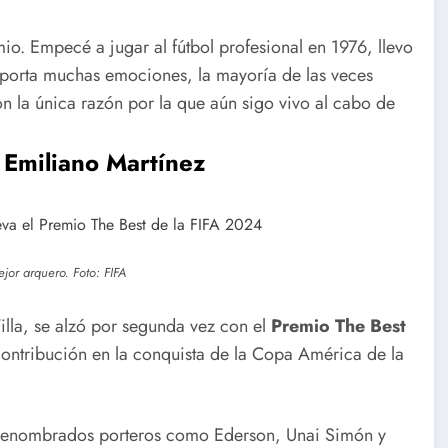
o. Empecé a jugar al fútbol profesional en 1976, llevo
 aporta muchas emociones, la mayoría de las veces
on la única razón por la que aún sigo vivo al cabo de
Publican
Ocurre
 Emiliano Martínez
nuevas
derrumbe
normas para
en el
jor arquero. Foto: FIFA
o
el
municipio
illa, se alzó por segunda vez con el
Premio The Best
reordenamie
de
contribución en la conquista de la Copa América de la
nto del
Remedios
comercio
s renombrados porteros como Ederson, Unai Simón y