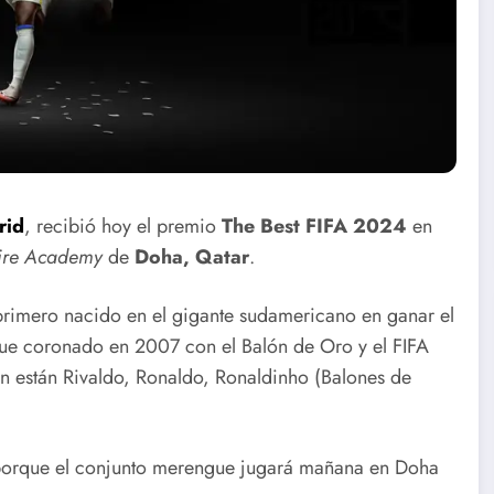
Raptus Saxo
Cierre
Germán en
Taller de
rid
, recibió hoy el premio
The Best FIFA 2024
en
Conciertos
Danza en
ire Academy
de
Doha, Qatar
.
ra
Compartidos
Santa Clara
 primero nacido en el gigante sudamericano en ganar el
ue coronado en 2007 con el Balón de Oro y el FIFA
én están Rivaldo, Ronaldo, Ronaldinho (Balones de
 porque el conjunto merengue jugará mañana en Doha