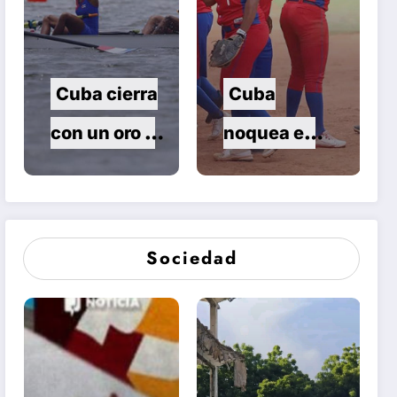
Centroameri
canos
Cuba cierra
Cuba
con un oro y
noquea en
dos plata el
el sóftbol
remo de
femenino de
Santo
Santo
Sociedad
Domingo
Domingo
2026