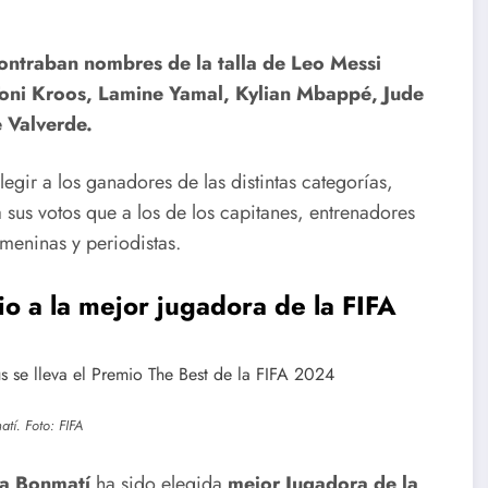
ontraban nombres de la talla de Leo Messi
 Toni Kroos, Lamine Yamal, Kylian Mbappé, Jude
e Valverde.
egir a los ganadores de las distintas categorías,
Cuba en los
Cuba en
sus votos que a los de los capitanes, entrenadores
Centroameri
Santo
emeninas y periodistas.
canos en la
Domingo
o a la mejor jugadora de la FIFA
jornada de
2026:
este martes
Séptima
tí. Foto: FIFA
e
jornada de
s
los Juegos
na Bonmatí
ha sido elegida
mejor Jugadora de la