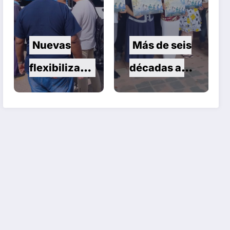
Nuevas
Más de seis
flexibilizacio
décadas al
nes para la
servicio de
transmisión,
la salud
importación
infantil
y
comercializa
ción de
vehículos en