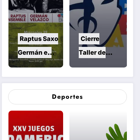
Raptus Saxo
Cierre
Germán en
Taller de
Conciertos
Danza en
Compartidos
Santa Clara
Deportes