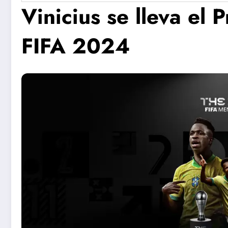
Vinicius se lleva el 
FIFA 2024
Concierto
Se prese
Coral de
proyecto
Verano en
Pelusín de
Santa Clara
Monte de
Artes
Escénicas