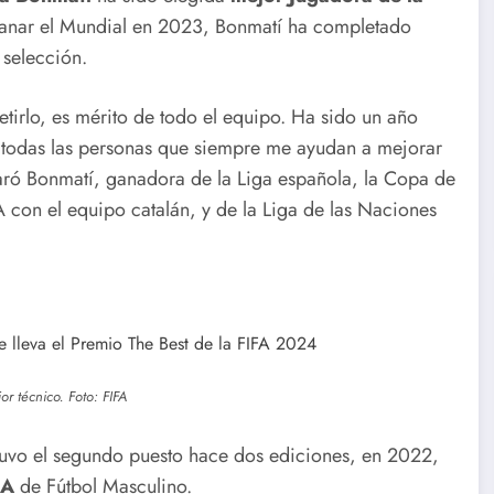
anar el Mundial en 2023, Bonmatí ha completado
eri
Centroameri
 selección.
canos
rlo, es mérito de todo el equipo. Ha sido un año
Cuba cierra
Cuba
s a todas las personas que siempre me ayudan a mejorar
n
con un oro y
noquea en
aró Bonmatí, ganadora de la Liga española, la Copa de
con el equipo catalán, y de la Liga de las Naciones
dos plata el
el sóftbol
 de
remo de
femenino de
Santo
Santo
Domingo
Domingo
or técnico. Foto: FIFA
2026
tuvo el segundo puesto hace dos ediciones, en 2022,
FA
de Fútbol Masculino.