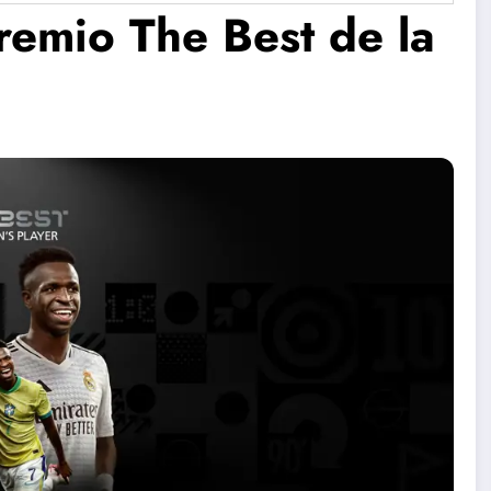
Premio The Best de la
nta
Concierto
Se presenta
Coral de
proyecto
l
Verano en
Pelusín del
Santa Clara
Monte de
Artes
.
Escénicas.