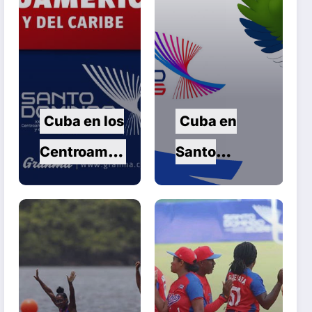
Cuba en los
Cuba en
Centroameri
Santo
canos en la
Domingo
jornada de
2026:
este martes
Séptima
jornada de
los Juegos