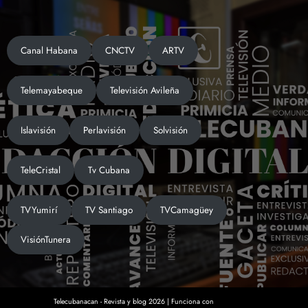
Canal Habana
CNCTV
ARTV
Telemayabeque
Televisión Avileña
Islavisión
Perlavisión
Solvisión
TeleCristal
Tv Cubana
TVYumirí
TV Santiago
TVCamagüey
VisiónTunera
Telecubanacan - Revista y blog
2026 | Funciona con
SpiceThemes