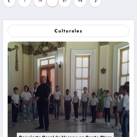
1
79
80
81
94
de
entradas
Culturales