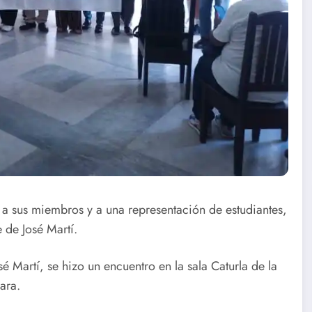
Raptus Saxo
Cierre
Germán en
Taller de
Conciertos
Danza en
ra
Compartidos
Santa Clara
ó a sus miembros y a una representación de estudiantes,
 de José Martí.
Martí, se hizo un encuentro en la sala Caturla de la
ara.