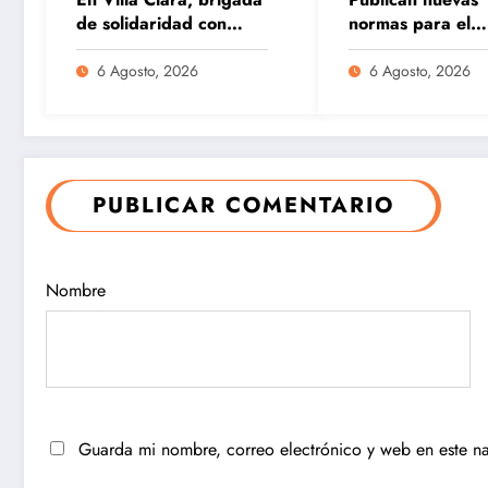
de solidaridad con
normas para el
Cuba “Juan Rius
reordenamiento 
Rivera”
comercio
6 Agosto, 2026
6 Agosto, 2026
Publican
Ocurre
PUBLICAR COMENTARIO
nuevas
derrumbe
normas para
en el
Nombre
el
municipi
reordenamie
de
nto del
Remedios
Guarda mi nombre, correo electrónico y web en este n
comercio