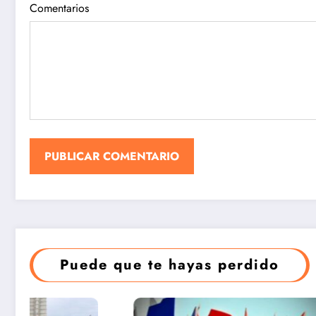
Comentarios
Nuevas
Más de s
flexibilizacio
décadas a
nes para la
servicio d
transmisión,
la salud
importación
infantil
y
comercializa
Puede que te hayas perdido
ción de
vehículos en