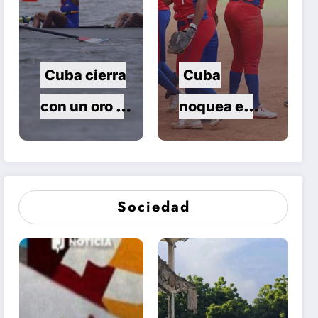
Centroameri
canos
Cuba cierra
Cuba
con un oro y
noquea en
dos plata el
el sóftbol
remo de
femenino de
Santo
Santo
Sociedad
Domingo
Domingo
2026