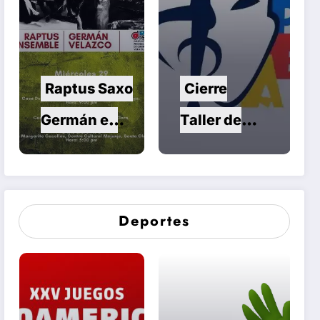
Raptus Saxo
Cierre
Germán en
Taller de
Conciertos
Danza en
Compartidos
Santa Clara
Deportes