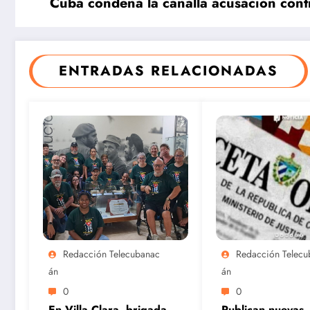
Cuba condena la canalla acusación contr
Centroam
canos
ENTRADAS RELACIONADAS
Cuba cierra
Cuba
con un oro y
noquea e
dos plata el
el sóftbol
remo de
femenino
Santo
Santo
Domingo
Domingo
Redacción Telecubanac
Redacción Telecu
2026
Án
Án
0
0
En Villa Clara, brigada
Publican nuevas