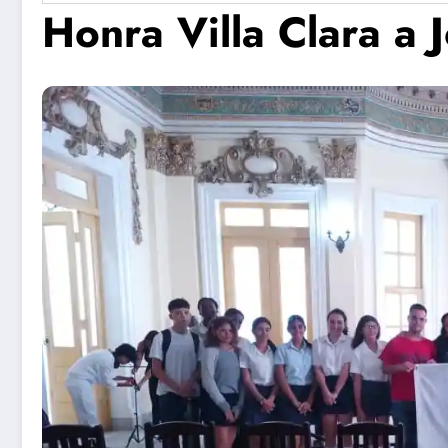
Honra Villa Clara a 
Concierto
Se prese
Coral de
proyecto
Verano en
Pelusín de
Santa Clara
Monte de
Artes
Escénicas