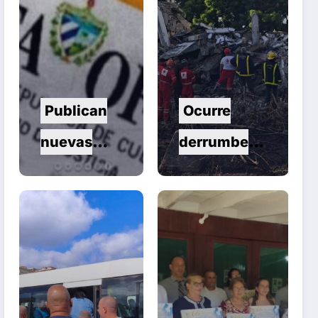
Publican
Ocurre
nuevas
derrumbe
normas para
en el
el
municipio
reordenamie
de
nto del
Remedios
comercio