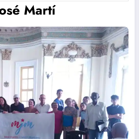
José Martí
nta
Concierto
Se presenta
Coral de
proyecto
l
Verano en
Pelusín del
Santa Clara
Monte de
Artes
.
Escénicas.