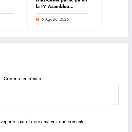
la IV Asamblea
del
Continental ALBA
Movimientos en La
6 Agosto, 2026
Habana
Publican
Ocurre
nuevas
derrumbe
normas para
en el
Correo electrónico
o
el
municipio
reordenamie
de
nto del
Remedios
avegador para la próxima vez que comente.
comercio