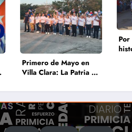
Cuba
Por la unidad y la
historia que nos une
Rusia cel
desfilaron los
de China
Quemadenses
las sanci
Irán