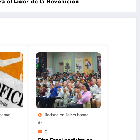
a el Líder de la Revolución
eri
Centroameri
canos
Cuba cierra
Cuba
n
con un oro y
noquea en
dos plata el
el sóftbol
 de
remo de
femenino de
Santo
Santo
Domingo
Domingo
banac
Redacción Telecubanac
2026
Án
0
Díaz-Canel participa en