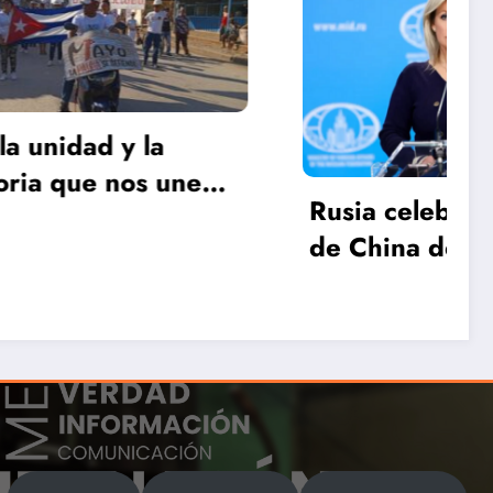
Cuba
ebra decisión
 de rechazar
ones contra
Por qué se han
incrementado las h