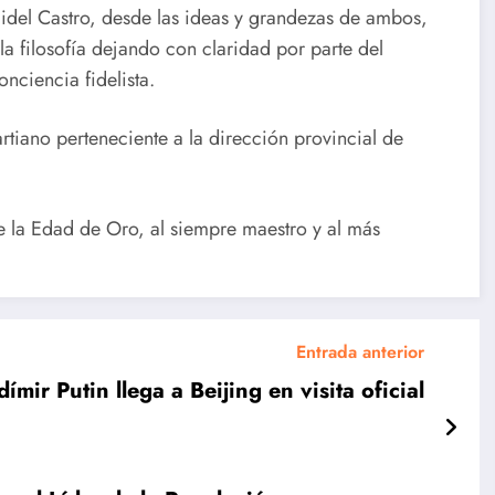
Fidel Castro, desde las ideas y grandezas de ambos,
la filosofía dejando con claridad por parte del
onciencia fidelista.
rtiano perteneciente a la dirección provincial de
Cuba en los
Cuba en
e la Edad de Oro, al siempre maestro y al más
Centroameri
Santo
canos en la
Domingo
jornada de
2026:
Entrada anterior
este martes
Séptima
dímir Putin llega a Beijing en visita oficial
e
jornada de
s
los Juegos