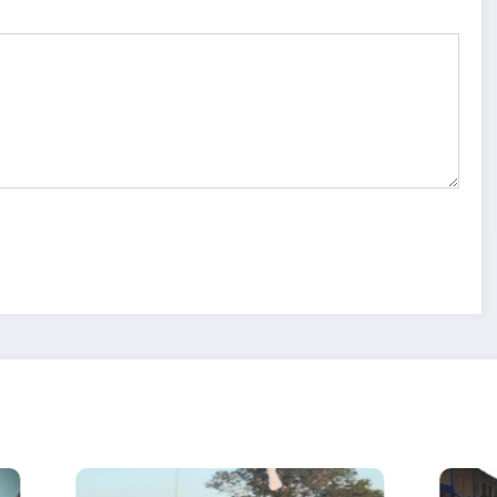
eis
Nuevas
Más de seis
l
flexibilizacio
décadas al
e
nes para la
servicio de
transmisión,
la salud
importación
infantil
y
comercializa
ción de
vehículos en