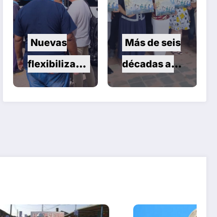
Nuevas
Más de seis
flexibilizacio
décadas al
nes para la
servicio de
transmisión,
la salud
importación
infantil
y
comercializa
ción de
vehículos en