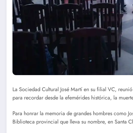
Raptus Saxo
Cierre
Germán en
Taller de
Conciertos
Danza en
Compartidos
Santa Cla
La Sociedad Cultural José Martí en su filial VC, reuni
para recordar desde la efemérides histórica, la muerte
Para honrar la memoria de grandes hombres como José 
Biblioteca provincial que lleva su nombre, en Santa Cl