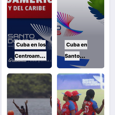
Cuba en los
Cuba en
Centroameri
Santo
canos en la
Domingo
jornada de
2026:
este martes
Séptima
jornada de
los Juegos