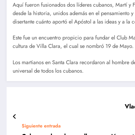
Aquí fueron fusionados dos líderes cubanos, Martí y 
desde la historia, unidos además en el pensamiento y 
disertante cuánto aportó el Apóstol a las ideas y a la c
Este fue un encuentro propicio para fundar el Club Ma
cultura de Villa Clara, el cual se nombró 19 de Mayo.
Cuba en los
Cuba en
Los martianos en Santa Clara recordaron al hombre d
Centroameri
Santo
universal de todos los cubanos.
canos en la
Domingo
jornada de
2026:
este martes
Séptima
Vla
jornada d
Siguiente entrada
los Juego