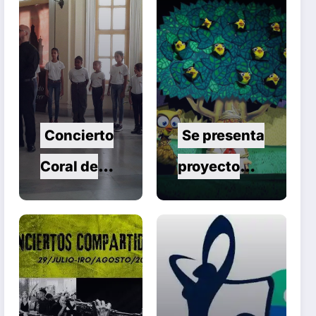
Concierto
Se presenta
Coral de
proyecto
Verano en
Pelusín del
Santa Clara
Monte de
Artes
Escénicas.