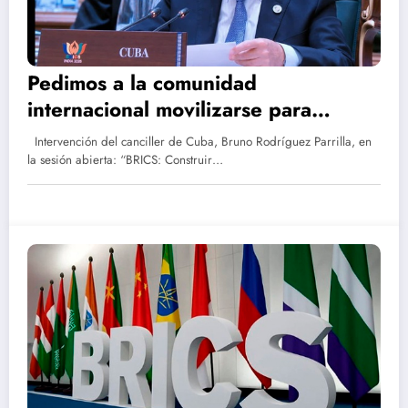
Pedimos a la comunidad
internacional movilizarse para
prevenir una aventura militar contra
Intervención del canciller de Cuba, Bruno Rodríguez Parrilla, en
Cuba
la sesión abierta: “BRICS: Construir…