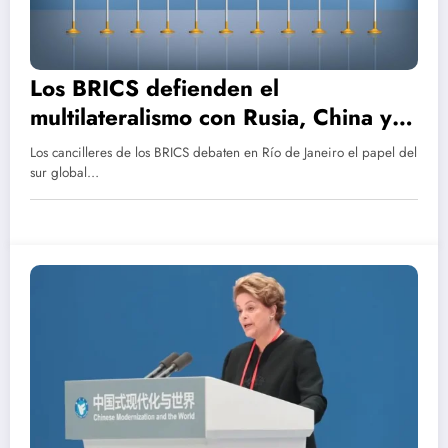
Los BRICS defienden el
multilateralismo con Rusia, China y
Brasil frente a un desafiante Trump
Los cancilleres de los BRICS debaten en Río de Janeiro el papel del
sur global…